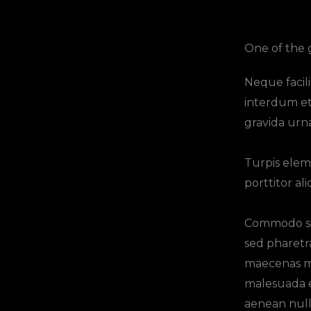
One of the 
Neque facili
interdum et
gravida urna
Turpis elem
porttitor al
Commodo sit
sed pharetr
maecenas m
malesuada e
aenean null