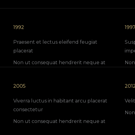
1992
199
Praesent et lectus eleifend feugiat
Sus
placerat
impe
Non ut consequat hendrerit neque at
Non
2005
201
Viverra luctus in habitant arcu placerat
Veli
consectetur
Non
Non ut consequat hendrerit neque at